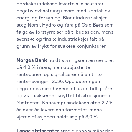
nordiske indeksen leverte alle sektorer
negativ avkastning i mars, med unntak av
energi og forsyning. Blant industriaksjer
steg Norsk Hydro og Yara på Oslo Børs som
følge av forstyrrelser på tilbudssiden, mens
svenske og finske industriaksjer falt på
grunn av frykt for svakere konjunkturer.
Norges Bank
holdt styringsrenten uendret
på 4,0 % i mars, men oppjusterte
rentebanen og signaliserer nå en til to
rentehevinger i 2026. Oppjusteringen
begrunnes med høyere inflasjon tidlig i året
og økt usikkerhet knyttet til situasjonen i
Midtøsten. Konsumprisindeksen steg 2,7 %
år-over-år, lavere enn forventet, mens
kjerneinflasjonen holdt seg på 3,0 %.
Lange statsrenter
steg gjennom måneden