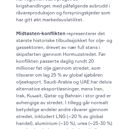
krigshandlinger, med påfølgende avbrudd i
råvareproduksjon og forsyningskjeder som
har gitt økt markedsvolatilitet.
Midtøsten-konflikten
representerer det
største historiske tilbudssjokket for olje- og
gassektoren, drevet av nær full stans i
skipsfarten gjennom Hormuzstredet. Før
konflikten passerte daglig rundt 20
millioner fat olje gjennom stredet, som
tilsvarer om lag 25 % av global sjøbåren
oljeeksport. Saudi-Arabia og UAE har delvis
alternative eksportløsninger, mens Iran,
Irak, Kuwait, Qatar og Bahrain i stor grad er
avhengige av stredet. I tillegg går normalt
betydelige andeler andre råvarer gjennom
stredet, inkludert LNG (~20 % av global
handel), aluminium (~10 %), urea (~25-30 %)