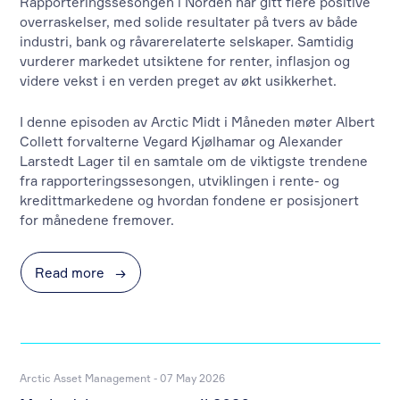
Rapporteringssesongen i Norden har gitt flere positive
overraskelser, med solide resultater på tvers av både
industri, bank og råvarerelaterte selskaper. Samtidig
vurderer markedet utsiktene for renter, inflasjon og
videre vekst i en verden preget av økt usikkerhet.
I denne episoden av Arctic Midt i Måneden møter Albert
Collett forvalterne Vegard Kjølhamar og Alexander
Larstedt Lager til en samtale om de viktigste trendene
fra rapporteringssesongen, utviklingen i rente- og
kredittmarkedene og hvordan fondene er posisjonert
for månedene fremover.
Read more
→
Arctic Asset Management - 07 May 2026