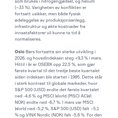
som brukes i nitrogengjødsel, og helium
(~33 %). Varigheten av konflikten er
fortsatt usikker, men både fysisk
ødeleggelse av produksjonsanlegg,
infrastruktur og økte kostnader fra
innsatsfaktorer vil kunne ta tid å
normaliseres.
Oslo
Børs fortsatte sin sterke utvikling i
2026, og hovedindeksen steg +9,3 % i mars.
Hittil i år er OSEBX opp 22,5 %, som gjør
første kvartal til det tredje beste kvartalet
siden indeksen ble startet i 1995. Dette står
i sterk kontrast til globale markeder, hvor
S&P 500 (USD) endte det første kvartalet
ned -4,6 % og MSCI World (MSCI ACWI
NOK) endte ned -6,7 %. I mars var MSCI
World ned -5,2 %, S&P 500 (USD) falt −5,1
% og VINX Nordic (NOK) falt -5,6 %. For den