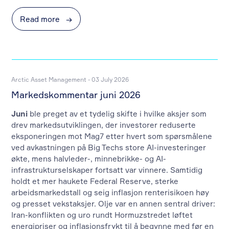
Read more
→
Arctic Asset Management - 03 July 2026
Markedskommentar juni 2026
Juni
ble preget av et tydelig skifte i hvilke aksjer som
drev markedsutviklingen, der investorer reduserte
eksponeringen mot Mag7 etter hvert som spørsmålene
ved avkastningen på Big Techs store AI-investeringer
økte, mens halvleder-, minnebrikke- og AI-
infrastrukturselskaper fortsatt var vinnere. Samtidig
holdt et mer haukete Federal Reserve, sterke
arbeidsmarkedstall og seig inflasjon renterisikoen høy
og presset vekstaksjer. Olje var en annen sentral driver:
Iran-konflikten og uro rundt Hormuzstredet løftet
energipriser og inflasjonsfrykt til å begynne med før en