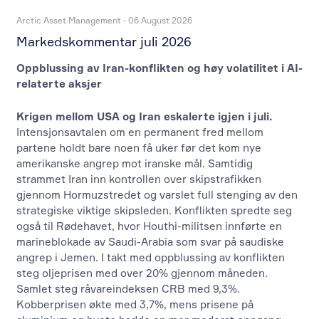
Arctic Asset Management - 06 August 2026
Markedskommentar juli 2026
Oppblussing av Iran-konflikten og høy volatilitet i AI-
relaterte aksjer
Krigen mellom USA og Iran eskalerte igjen i juli.
Intensjonsavtalen om en permanent fred mellom
partene holdt bare noen få uker før det kom nye
amerikanske angrep mot iranske mål. Samtidig
strammet Iran inn kontrollen over skipstrafikken
gjennom Hormuzstredet og varslet full stenging av den
strategiske viktige skipsleden. Konflikten spredte seg
også til Rødehavet, hvor Houthi-militsen innførte en
marineblokade av Saudi-Arabia som svar på saudiske
angrep i Jemen. I takt med oppblussing av konflikten
steg oljeprisen med over 20% gjennom måneden.
Samlet steg råvareindeksen CRB med 9,3%.
Kobberprisen økte med 3,7%, mens prisene på