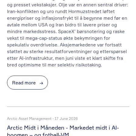
og presset vekstaksjer. Olje var en annen sentral driver:
Iran-konflikten og uro rundt Hormuzstredet løftet
energipriser og inflasjonsfrykt til å begynne med før en
avtale mellom USA og Iran bidro til lavere priser og
mindre markedsstress. SpaceX’ børsnotering og raske
vekst til mega-cap-status økte bekymringen for
spekulativ overdrivelse. Aksjemarkedene var fortsatt
støttet av sterke resultatforventninger og etterspørsel
etter AI-infrastruktur, men juni viste et klart skifte fra
bred optimisme til mer selektiv risikotaking.
Read more
→
Arctic Asset Management - 17 June 2026
Arctic Midt i Måneden - Markedet midt i AI-
boomen – og fotball-VM