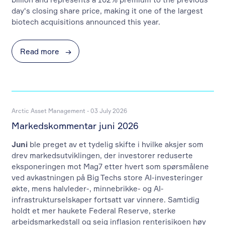
day's closing share price, making it one of the largest
biotech acquisitions announced this year.
Read more
→
Arctic Asset Management - 03 July 2026
Markedskommentar juni 2026
Juni
ble preget av et tydelig skifte i hvilke aksjer som
drev markedsutviklingen, der investorer reduserte
eksponeringen mot Mag7 etter hvert som spørsmålene
ved avkastningen på Big Techs store AI-investeringer
økte, mens halvleder-, minnebrikke- og AI-
infrastrukturselskaper fortsatt var vinnere. Samtidig
holdt et mer haukete Federal Reserve, sterke
arbeidsmarkedstall og seig inflasjon renterisikoen høy